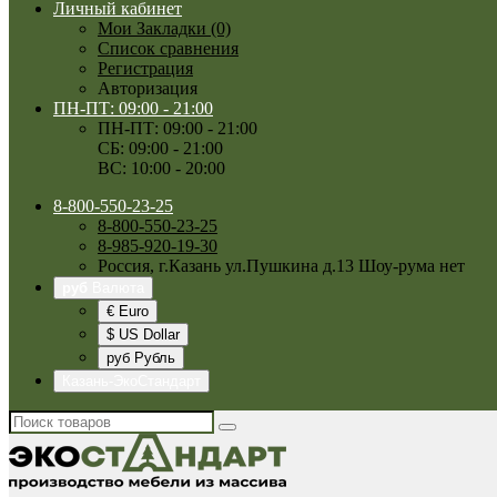
Личный кабинет
Мои Закладки (0)
Список сравнения
Регистрация
Авторизация
ПН-ПТ: 09:00 - 21:00
ПН-ПТ: 09:00 - 21:00
СБ: 09:00 - 21:00
ВС: 10:00 - 20:00
8-800-550-23-25
8-800-550-23-25
8-985-920-19-30
Россия, г.Казань ул.Пушкина д.13 Шоу-рума нет
руб
Валюта
€ Euro
$ US Dollar
руб Рубль
Казань-ЭкоСтандарт