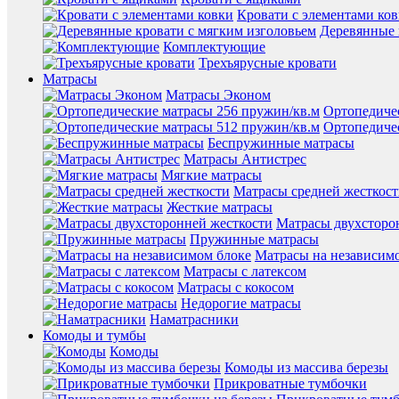
Кровати с элементами ко
Деревянные 
Комплектующие
Трехъярусные кровати
Матрасы
Матрасы Эконом
Ортопедиче
Ортопедиче
Беспружинные матрасы
Матрасы Антистрес
Мягкие матрасы
Матрасы средней жесткос
Жесткие матрасы
Матрасы двухсторо
Пружинные матрасы
Матрасы на независим
Матрасы с латексом
Матрасы с кокосом
Недорогие матрасы
Наматрасники
Комоды и тумбы
Комоды
Комоды из массива березы
Прикроватные тумбочки