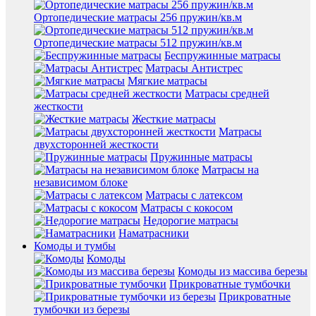
Ортопедические матрасы 256 пружин/кв.м
Ортопедические матрасы 512 пружин/кв.м
Беспружинные матрасы
Матрасы Антистрес
Мягкие матрасы
Матрасы средней
жесткости
Жесткие матрасы
Матрасы
двухсторонней жесткости
Пружинные матрасы
Матрасы на
независимом блоке
Матрасы с латексом
Матрасы с кокосом
Недорогие матрасы
Наматрасники
Комоды и тумбы
Комоды
Комоды из массива березы
Прикроватные тумбочки
Прикроватные
тумбочки из березы