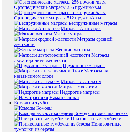
Ортопедические матрасы 256 пружин/кв.м
Ортопедические матрасы 512 пружин/кв.м
Беспружинные матрасы
Матрасы Антистрес
Мягкие матрасы
Матрасы средней
жесткости
Жесткие матрасы
Матрасы
двухсторонней жесткости
Пружинные матрасы
Матрасы на
независимом блоке
Матрасы с латексом
Матрасы с кокосом
Недорогие матрасы
Наматрасники
Комоды и тумбы
Комоды
Комоды из массива березы
Прикроватные тумбочки
Прикроватные
тумбочки из березы