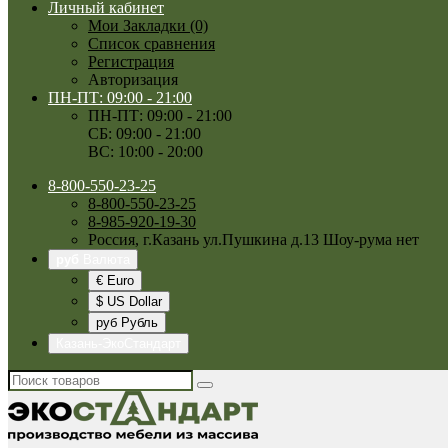
Личный кабинет
Мои Закладки (0)
Список сравнения
Регистрация
Авторизация
ПН-ПТ: 09:00 - 21:00
ПН-ПТ: 09:00 - 21:00
СБ: 09:00 - 21:00
ВС: 10:00 - 20:00
8-800-550-23-25
8-800-550-23-25
8-985-920-19-30
Россия, г.Казань ул.Пушкина д.13 Шоу-рума нет
руб
Валюта
€ Euro
$ US Dollar
руб Рубль
Казань-ЭкоСтандарт