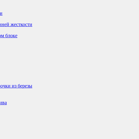
ти
нней жесткости
ом блоке
очки из березы
ива