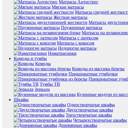
Матрасы Антистрес
Мягкие матрасы
Матрасы средней жесткос
Жесткие матрасы
Матрасы двухсторо
Пружинные матрасы
Матрасы на независим
Матрасы с латексом
Матрасы с кокосом
Недорогие матрасы
Наматрасники
Комоды и тумбы
Комоды
Комоды из массива березы
Прикроватные тумбочки
Прикроватные тумб
Тумбы ТВ
Зеркала
Кухонные модули из масс
Шкафы
Одностворчатые шкафы
Двухстворчатые шкафы
Трехстворчатые шкафы
Четырехстворчатые шкафы
Деревянные шкафы