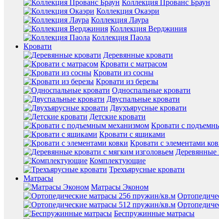
Коллекция Прованс Браун
Коллекция Окаэри
Коллекция Лаура
Коллекция Верджиния
Коллекция Паола
Кровати
Деревянные кровати
Кровати с матрасом
Кровати из сосны
Кровати из березы
Односпальные кровати
Двуспальные кровати
Двухъярусные кровати
Детские кровати
Кровати с подъемн
Кровати с ящиками
Кровати с элементами ко
Деревянные 
Комплектующие
Трехъярусные кровати
Матрасы
Матрасы Эконом
Ортопедиче
Ортопедиче
Беспружинные матрасы