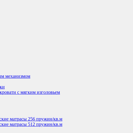
ым механизмом
вки
кровати с мягким изголовьем
ские матрасы 256 пружин/кв.м
ские матрасы 512 пружин/кв.м