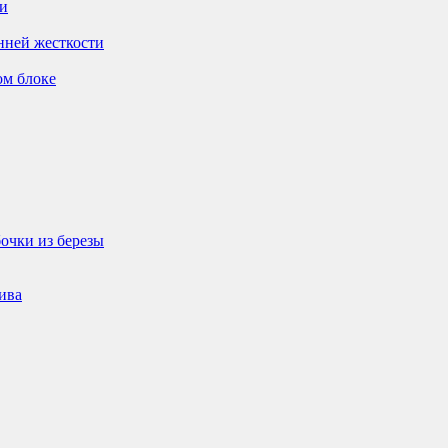
ти
нней жесткости
ом блоке
очки из березы
ива