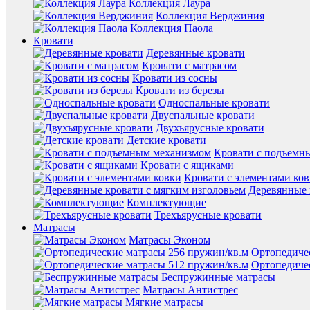
Коллекция Лаура
Коллекция Верджиния
Коллекция Паола
Кровати
Деревянные кровати
Кровати с матрасом
Кровати из сосны
Кровати из березы
Односпальные кровати
Двуспальные кровати
Двухъярусные кровати
Детские кровати
Кровати с подъемн
Кровати с ящиками
Кровати с элементами ко
Деревянные 
Комплектующие
Трехъярусные кровати
Матрасы
Матрасы Эконом
Ортопедиче
Ортопедиче
Беспружинные матрасы
Матрасы Антистрес
Мягкие матрасы