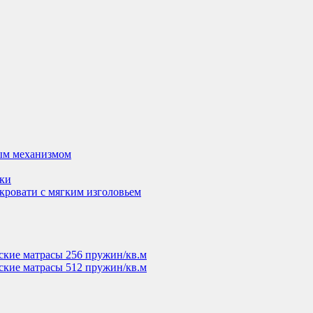
ым механизмом
вки
кровати с мягким изголовьем
ские матрасы 256 пружин/кв.м
ские матрасы 512 пружин/кв.м