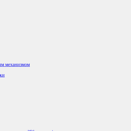
ым механизмом
вки