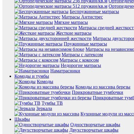
Ортопедиче
Ортопедиче
Беспружинные матрасы
Матрасы Антистрес
Мягкие матрасы
Матрасы средней жесткос
Жесткие матрасы
Матрасы двухсторо
Пружинные матрасы
Матрасы на независим
Матрасы с латексом
Матрасы с кокосом
Недорогие матрасы
Наматрасники
Комоды и тумбы
Комоды
Комоды из массива березы
Прикроватные тумбочки
Прикроватные тумб
Тумбы ТВ
Зеркала
Кухонные модули из масс
Шкафы
Одностворчатые шкафы
Двухстворчатые шкафы