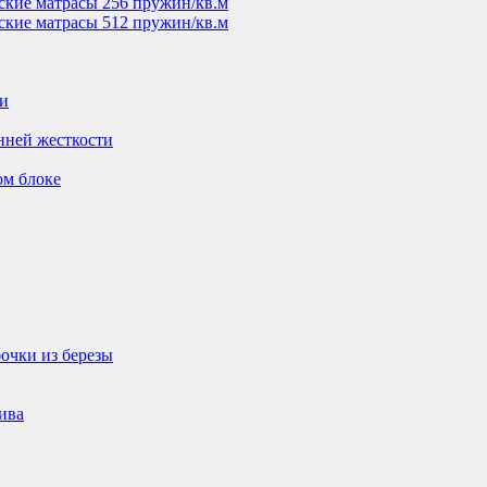
ские матрасы 256 пружин/кв.м
ские матрасы 512 пружин/кв.м
ти
нней жесткости
ом блоке
очки из березы
ива